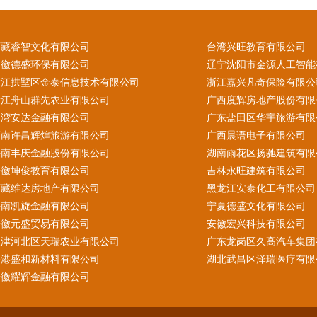
西藏睿智文化有限公司
台湾兴旺教育有限公司
安徽德盛环保有限公司
辽宁沈阳市金源人工智能
浙江拱墅区金泰信息技术有限公司
浙江嘉兴凡奇保险有限公
浙江舟山群先农业有限公司
广西度辉房地产股份有限
台湾安达金融有限公司
广东盐田区华宇旅游有限
河南许昌辉煌旅游有限公司
广西晨语电子有限公司
海南丰庆金融股份有限公司
湖南雨花区扬驰建筑有限
安徽坤俊教育有限公司
吉林永旺建筑有限公司
西藏维达房地产有限公司
黑龙江安泰化工有限公司
海南凯旋金融有限公司
宁夏德盛文化有限公司
安徽元盛贸易有限公司
安徽宏兴科技有限公司
天津河北区天瑞农业有限公司
广东龙岗区久高汽车集团
香港盛和新材料有限公司
湖北武昌区泽瑞医疗有限
安徽耀辉金融有限公司